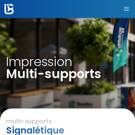
Aller
au
M
contenu
Impression
Multi-supports
multi-supports
Signalétique